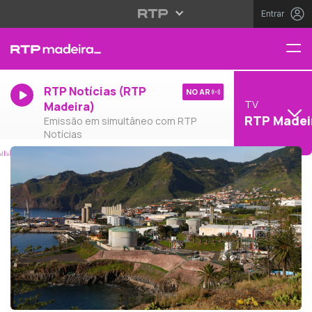
Entrar
RTP Notícias (RTP
NO AR
TV
Madeira)
RTP Madei
Emissão em simultâneo com RTP
Notícias