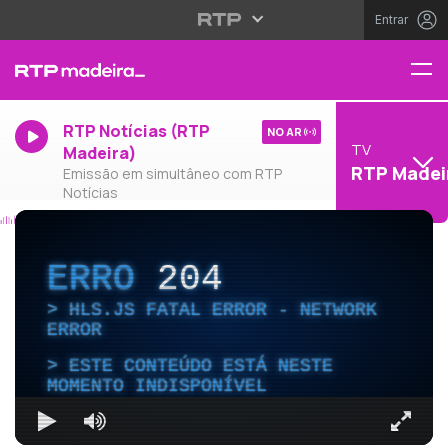
Entrar
RTP Notícias (RTP
NO AR
TV
Madeira)
RTP Madei
Emissão em simultâneo com RTP
Notícias
ERRO
204
HLS.JS FATAL ERROR - NETWORK
ERROR
ESTE CONTEÚDO ESTÁ NESTE
MOMENTO INDISPONÍVEL