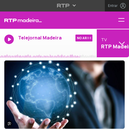
Entrar
Telejornal Madeira
NO AR
TV
RTP Madei