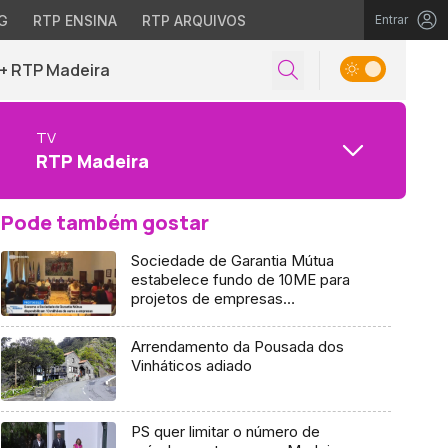
G
RTP ENSINA
RTP ARQUIVOS
Entrar
+ RTP Madeira
TV
RTP Madeira
Pode também gostar
Sociedade de Garantia Mútua
estabelece fundo de 10ME para
projetos de empresas
madeirenses
Arrendamento da Pousada dos
Vinháticos adiado
PS quer limitar o número de