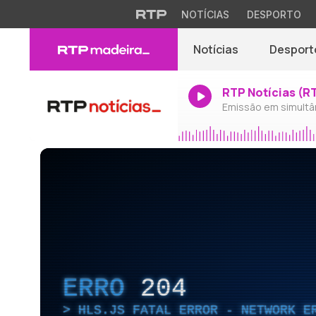
NOTÍCIAS
DESPORTO
Notícias
Desport
RTP Notícias (R
Emissão em simultâ
ERRO
204
HLS.JS FATAL ERROR - NETWORK E