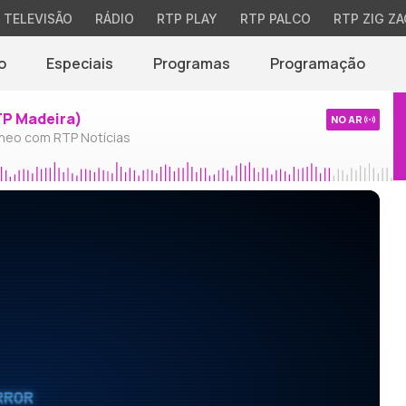
TELEVISÃO
RÁDIO
RTP PLAY
RTP PALCO
RTP ZIG ZA
o
Especiais
Programas
Programação
TP Madeira)
NO AR
neo com RTP Notícias
RROR