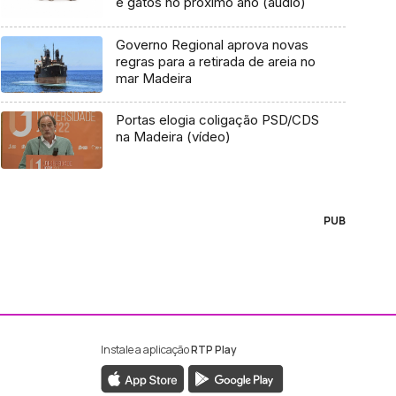
e gatos no próximo ano (áudio)
Governo Regional aprova novas
regras para a retirada de areia no
mar Madeira
Portas elogia coligação PSD/CDS
na Madeira (vídeo)
PUB
Instale a aplicação
RTP Play
ebook da RTP Madeira
nstagram da RTP Madeira