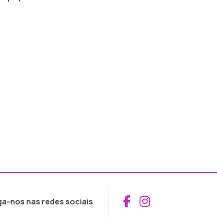
Aceder ao Fac
Aceder ao I
ga-nos nas redes sociais