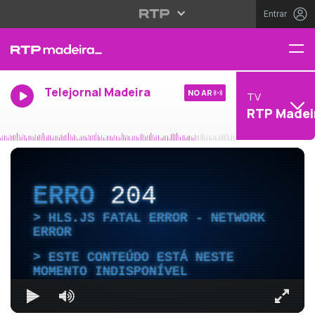
Entrar
Telejornal Madeira
NO AR
TV
RTP Madei
ERRO
204
HLS.JS FATAL ERROR - NETWORK
ERROR
ESTE CONTEÚDO ESTÁ NESTE
MOMENTO INDISPONÍVEL