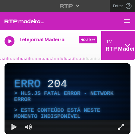
Entrar
Telejornal Madeira
NO AR
TV
RTP Madei
ERRO
204
HLS.JS FATAL ERROR - NETWORK
ERROR
ESTE CONTEÚDO ESTÁ NESTE
MOMENTO INDISPONÍVEL