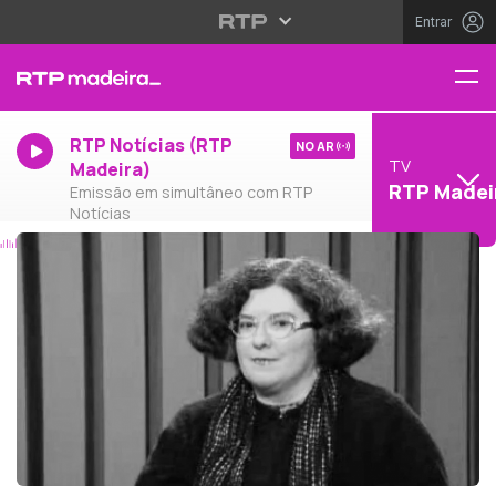
Entrar
RTP Notícias (RTP
NO AR
TV
Madeira)
RTP Madei
Emissão em simultâneo com RTP
Notícias