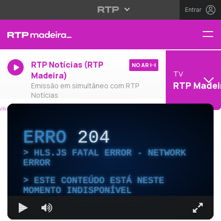
Entrar
RTP Notícias (RTP
NO AR
TV
Madeira)
RTP Madei
Emissão em simultâneo com RTP
Notícias
ERRO
204
HLS.JS FATAL ERROR - NETWORK
ERROR
ESTE CONTEÚDO ESTÁ NESTE
MOMENTO INDISPONÍVEL