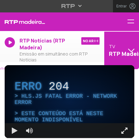
Entrar
RTP Notícias (RTP
NO AR
TV
Madeira)
RTP Madei
Emissão em simultâneo com RTP
Notícias
ERRO
204
HLS.JS FATAL ERROR - NETWORK
ERROR
ESTE CONTEÚDO ESTÁ NESTE
MOMENTO INDISPONÍVEL