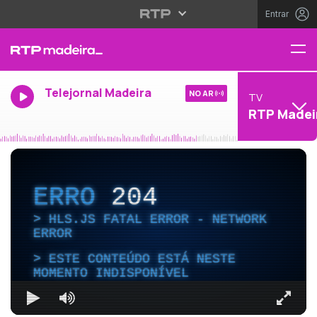
Entrar
Telejornal Madeira
NO AR
TV
RTP Madei
ERRO
204
HLS.JS FATAL ERROR - NETWORK
ERROR
ESTE CONTEÚDO ESTÁ NESTE
MOMENTO INDISPONÍVEL