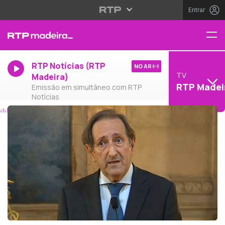
Entrar
RTP Notícias (RTP
NO AR
TV
Madeira)
RTP Madei
Emissão em simultâneo com RTP
Notícias