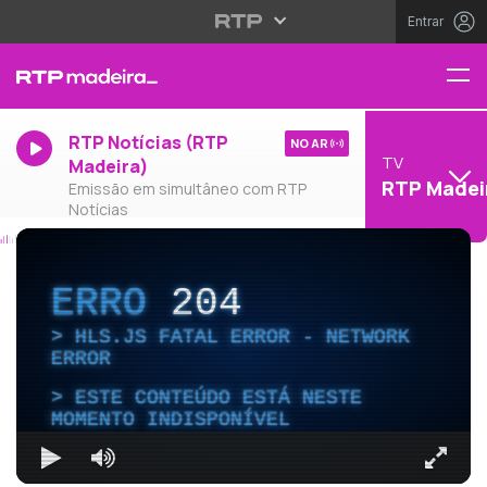
Entrar
RTP Notícias (RTP
NO AR
TV
Madeira)
RTP Madei
Emissão em simultâneo com RTP
Notícias
ERRO
204
HLS.JS FATAL ERROR - NETWORK
ERROR
ESTE CONTEÚDO ESTÁ NESTE
MOMENTO INDISPONÍVEL