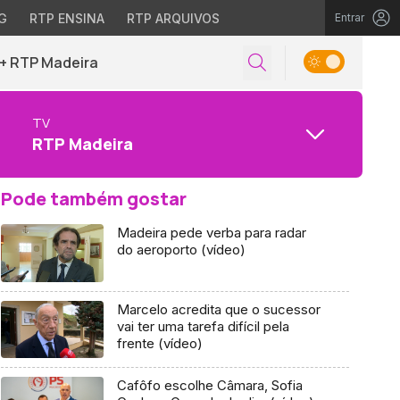
G
RTP ENSINA
RTP ARQUIVOS
Entrar
+ RTP Madeira
TV
RTP Madeira
Pode também gostar
Madeira pede verba para radar
do aeroporto (vídeo)
Marcelo acredita que o sucessor
vai ter uma tarefa difícil pela
frente (vídeo)
Cafôfo escolhe Câmara, Sofia