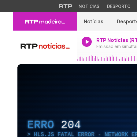
NOTÍCIAS
DESPORTO
Notícias
Desport
RTP Notícias (R
Emissão em simultâ
ERRO
204
HLS.JS FATAL ERROR - NETWORK E