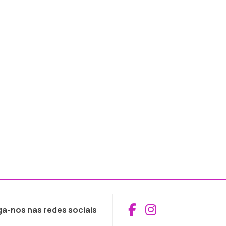
Aceder ao Fac
Aceder ao I
ga-nos nas redes sociais