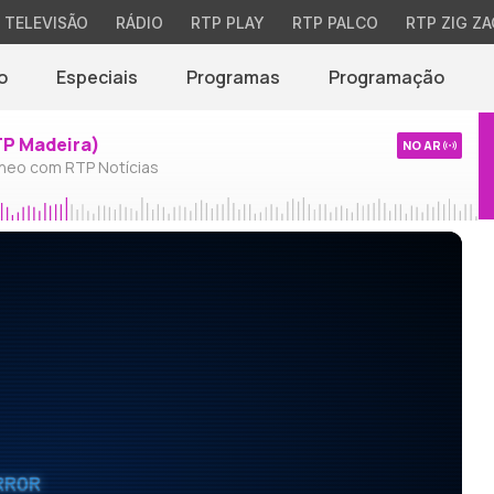
TELEVISÃO
RÁDIO
RTP PLAY
RTP PALCO
RTP ZIG ZA
o
Especiais
Programas
Programação
TP Madeira)
NO AR
neo com RTP Notícias
RROR