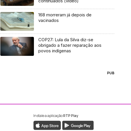
continuados (vídeo)
168 morreram já depois de
vacinados
COP27: Lula da Silva diz-se
obrigado a fazer reparação aos
povos indígenas
PUB
Instale a aplicação
RTP Play
ebook da RTP Madeira
nstagram da RTP Madeira