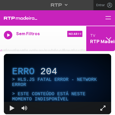
Entrar
Sem Filtros
NO AR
TV
RTP Madei
ERRO
204
HLS.JS FATAL ERROR - NETWORK
ERROR
ESTE CONTEÚDO ESTÁ NESTE
MOMENTO INDISPONÍVEL