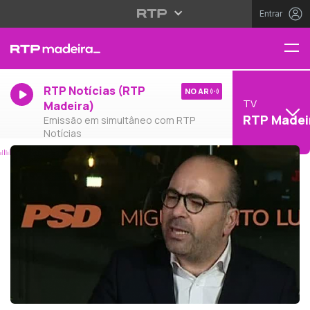
Entrar
RTP Notícias (RTP
NO AR
TV
Madeira)
RTP Madei
Emissão em simultâneo com RTP
Notícias