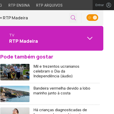
G
RTP ENSINA
RTP ARQUIVOS
Entrar
+ RTP Madeira
TV
RTP Madeira
Pode também gostar
Mil e trezentos ucranianos
celebram o Dia da
Independência (áudio)
Bandeira vermelha devido a lobo
marinho junto à costa
Há crianças diagnosticadas de