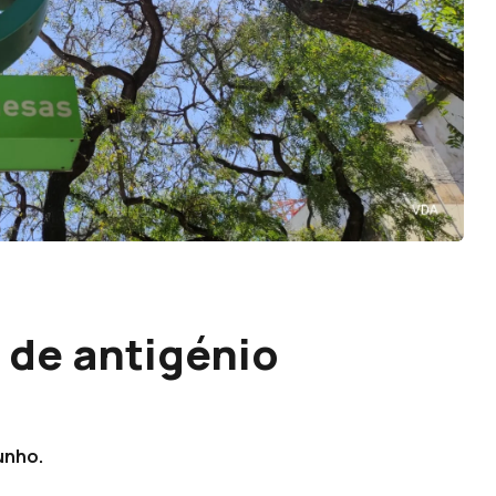
s de antigénio
unho.