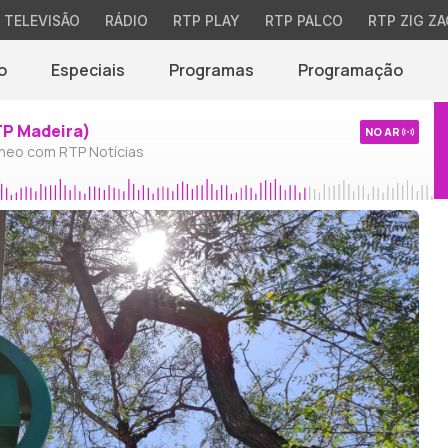
TELEVISÃO
RÁDIO
RTP PLAY
RTP PALCO
RTP ZIG ZA
o
Especiais
Programas
Programação
TP Madeira)
NO AR
neo com RTP Notícias