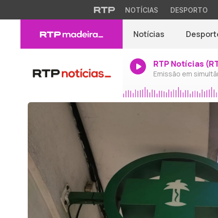
NOTÍCIAS
DESPORTO
Notícias
Desport
RTP Notícias (R
Emissão em simultâ