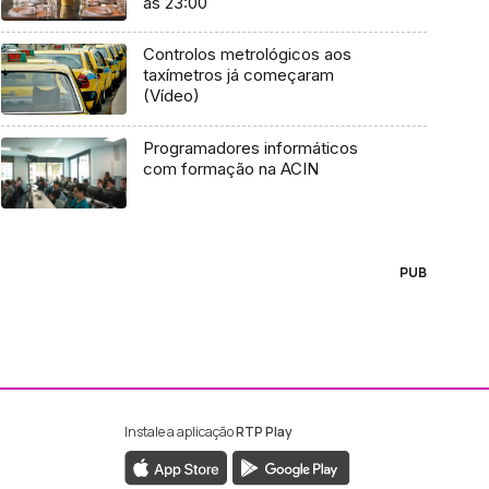
às 23:00
Controlos metrológicos aos
taxímetros já começaram
(Vídeo)
Programadores informáticos
com formação na ACIN
PUB
Instale a aplicação
RTP Play
ebook da RTP Madeira
nstagram da RTP Madeira