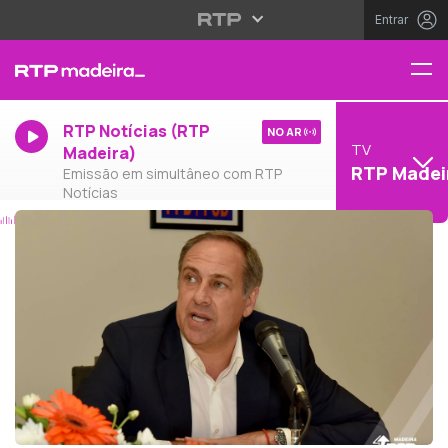
Entrar
RTP Notícias (RTP
NO AR
TV
Madeira)
RTP Madei
Emissão em simultâneo com RTP
Notícias