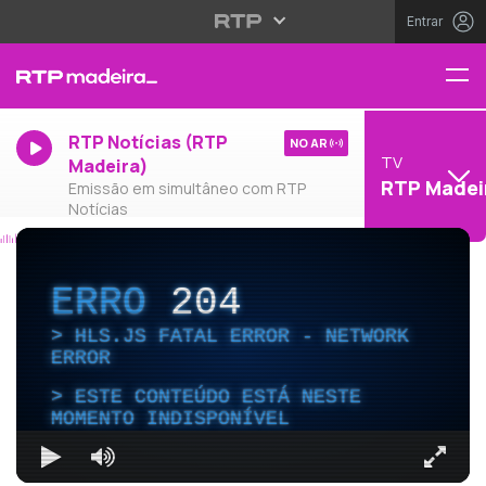
Entrar
RTP Notícias (RTP
NO AR
TV
Madeira)
RTP Madei
Emissão em simultâneo com RTP
Notícias
ERRO
204
HLS.JS FATAL ERROR - NETWORK
ERROR
ESTE CONTEÚDO ESTÁ NESTE
MOMENTO INDISPONÍVEL