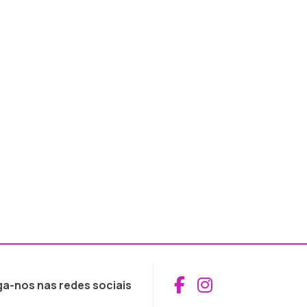
Aceder ao Fac
Aceder ao I
ga-nos nas redes sociais