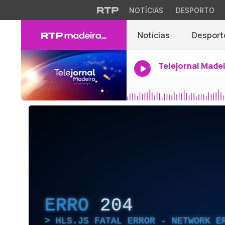
NOTÍCIAS
DESPORTO
Notícias
Desport
Telejornal Made
ERRO
204
HLS.JS FATAL ERROR - NETWORK E