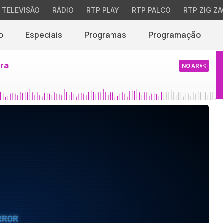
TELEVISÃO
RÁDIO
RTP PLAY
RTP PALCO
RTP ZIG ZA
o
Especiais
Programas
Programação
ira
NO AR
RROR