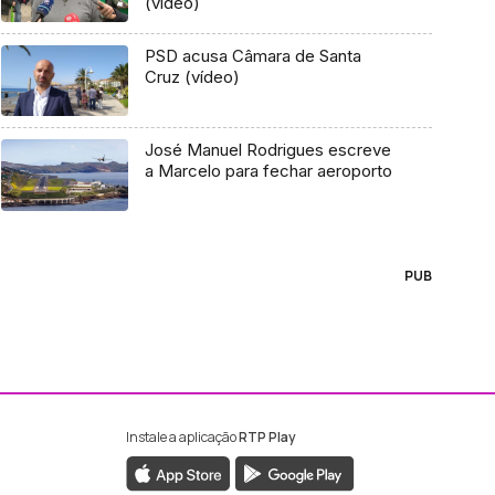
(vídeo)
PSD acusa Câmara de Santa
Cruz (vídeo)
José Manuel Rodrigues escreve
a Marcelo para fechar aeroporto
PUB
Instale a aplicação
RTP Play
ebook da RTP Madeira
nstagram da RTP Madeira