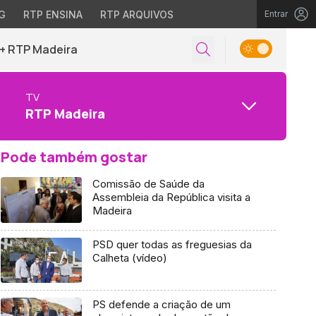
G
RTP ENSINA
RTP ARQUIVOS
Entrar
+ RTP Madeira
TV
RTP Madeira
Pode também gostar
Comissão de Saúde da
Assembleia da República visita a
Madeira
PSD quer todas as freguesias da
Calheta (vídeo)
PS defende a criação de um