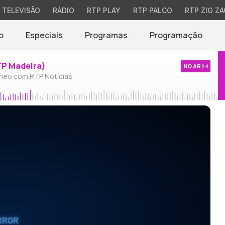
TELEVISÃO
RÁDIO
RTP PLAY
RTP PALCO
RTP ZIG ZA
o
Especiais
Programas
Programação
TP Madeira)
NO AR
neo com RTP Notícias
RROR