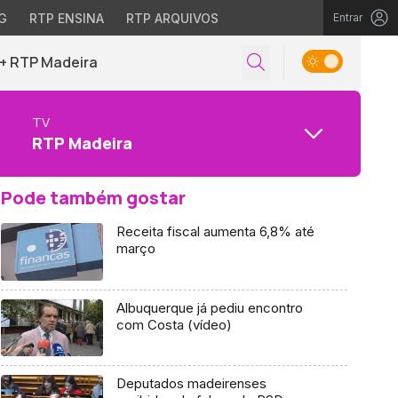
G
RTP ENSINA
RTP ARQUIVOS
Entrar
+ RTP Madeira
TV
RTP Madeira
Pode também gostar
Receita fiscal aumenta 6,8% até
março
Albuquerque já pediu encontro
com Costa (vídeo)
Deputados madeirenses