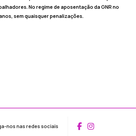
abalhadores. No regime de aposentação da GNR no
 anos, sem quaisquer penalizações.
Aceder ao Fac
Aceder ao I
ga-nos nas redes sociais