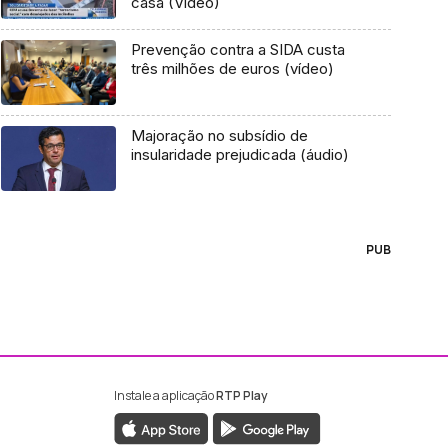
casa (Vídeo)
Prevenção contra a SIDA custa
três milhões de euros (vídeo)
Majoração no subsídio de
insularidade prejudicada (áudio)
PUB
Instale a aplicação
RTP Play
ebook da RTP Madeira
nstagram da RTP Madeira