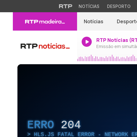
NOTÍCIAS
DESPORTO
Notícias
Desport
RTP Notícias (R
Emissão em simultâ
ERRO
204
HLS.JS FATAL ERROR - NETWORK E