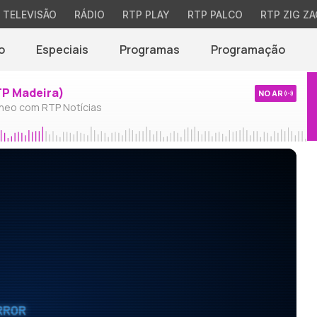
TELEVISÃO
RÁDIO
RTP PLAY
RTP PALCO
RTP ZIG ZA
o
Especiais
Programas
Programação
TP Madeira)
NO AR
neo com RTP Notícias
RROR