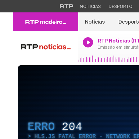
NOTÍCIAS
DESPORTO
Notícias
Desport
RTP Notícias (R
Emissão em simultâ
ERRO
204
HLS.JS FATAL ERROR - NETWORK E