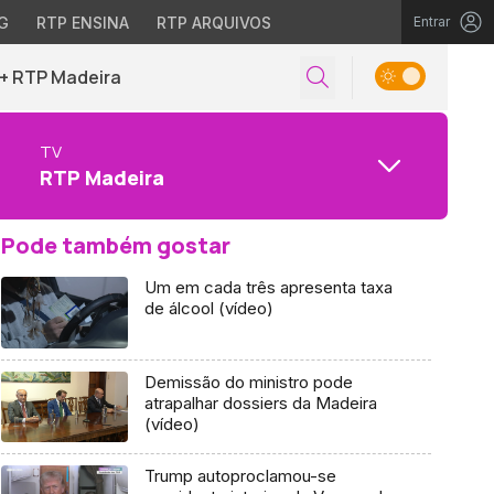
G
RTP ENSINA
RTP ARQUIVOS
Entrar
+ RTP Madeira
TV
RTP Madeira
Pode também gostar
Um em cada três apresenta taxa
de álcool (vídeo)
Demissão do ministro pode
atrapalhar dossiers da Madeira
(vídeo)
Trump autoproclamou-se