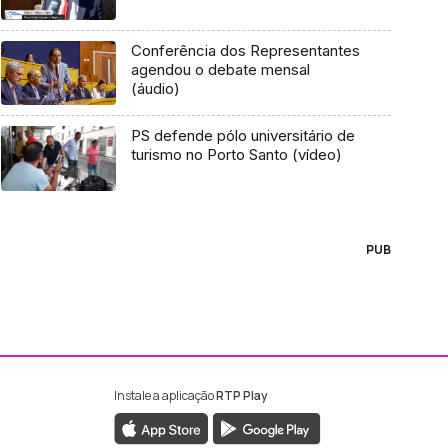
Conferência dos Representantes
agendou o debate mensal
(áudio)
PS defende pólo universitário de
turismo no Porto Santo (vídeo)
PUB
Instale a aplicação
RTP Play
ebook da RTP Madeira
nstagram da RTP Madeira