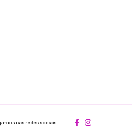
Aceder ao Fac
Aceder ao I
ga-nos nas redes sociais