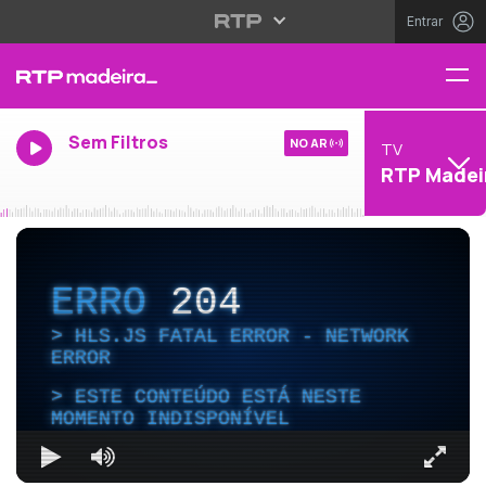
Entrar
Sem Filtros
NO AR
TV
RTP Madei
ERRO
204
HLS.JS FATAL ERROR - NETWORK
ERROR
ESTE CONTEÚDO ESTÁ NESTE
MOMENTO INDISPONÍVEL