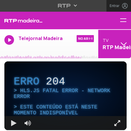
Entrar
Telejornal Madeira
NO AR
TV
RTP Madei
ERRO
204
HLS.JS FATAL ERROR - NETWORK
ERROR
ESTE CONTEÚDO ESTÁ NESTE
MOMENTO INDISPONÍVEL