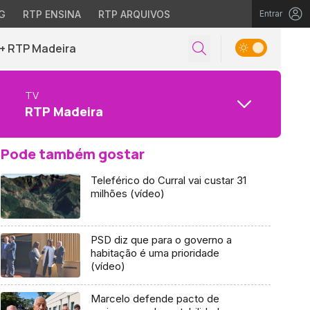
G
RTP ENSINA
RTP ARQUIVOS
Entrar
+ RTP Madeira
TV
RTP Madeira
Pode também gostar
Teleférico do Curral vai custar 31
milhões (vídeo)
PSD diz que para o governo a
habitação é uma prioridade
(vídeo)
Marcelo defende pacto de