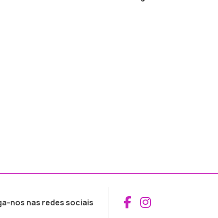
Aceder ao Fac
Aceder ao I
ga-nos nas redes sociais