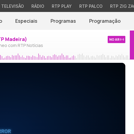
TELEVISÃO
RÁDIO
RTP PLAY
RTP PALCO
RTP ZIG ZA
o
Especiais
Programas
Programação
TP Madeira)
NO AR
neo com RTP Notícias
RROR