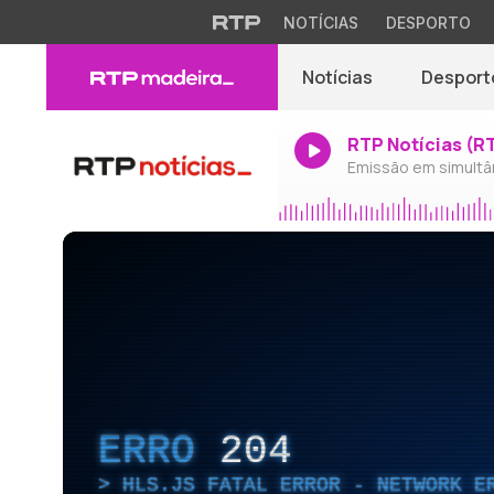
NOTÍCIAS
DESPORTO
Notícias
Desport
RTP Notícias (R
Emissão em simultâ
ERRO
204
HLS.JS FATAL ERROR - NETWORK E