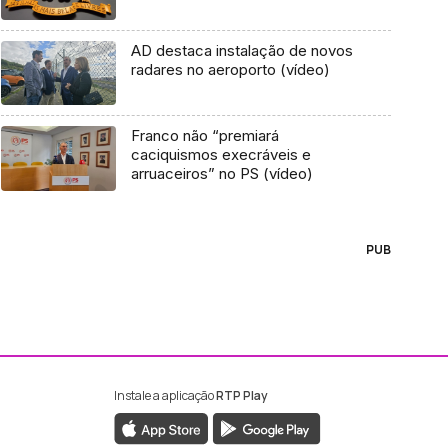
AD destaca instalação de novos
radares no aeroporto (vídeo)
Franco não “premiará
caciquismos execráveis e
arruaceiros” no PS (vídeo)
PUB
Instale a aplicação
RTP Play
ebook da RTP Madeira
nstagram da RTP Madeira