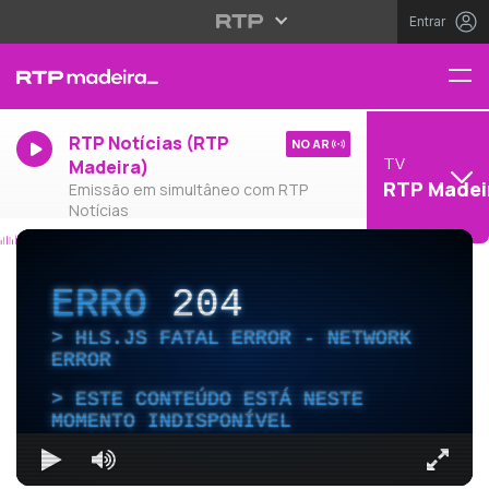
Entrar
RTP Notícias (RTP
NO AR
TV
Madeira)
RTP Madei
Emissão em simultâneo com RTP
Notícias
ERRO
204
HLS.JS FATAL ERROR - NETWORK
ERROR
ESTE CONTEÚDO ESTÁ NESTE
MOMENTO INDISPONÍVEL