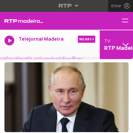
Entrar
Telejornal Madeira
NO AR
TV
RTP Madei