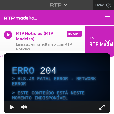
Entrar
RTP Notícias (RTP
NO AR
TV
Madeira)
RTP Madei
Emissão em simultâneo com RTP
Notícias
ERRO
204
HLS.JS FATAL ERROR - NETWORK
ERROR
ESTE CONTEÚDO ESTÁ NESTE
MOMENTO INDISPONÍVEL