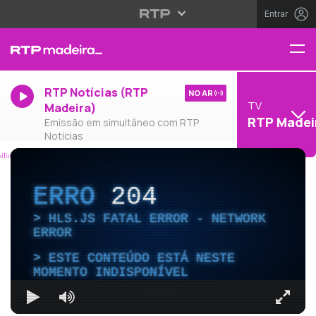
Entrar
RTP Notícias (RTP
NO AR
TV
Madeira)
RTP Madei
Emissão em simultâneo com RTP
Notícias
ERRO
204
HLS.JS FATAL ERROR - NETWORK
ERROR
ESTE CONTEÚDO ESTÁ NESTE
MOMENTO INDISPONÍVEL