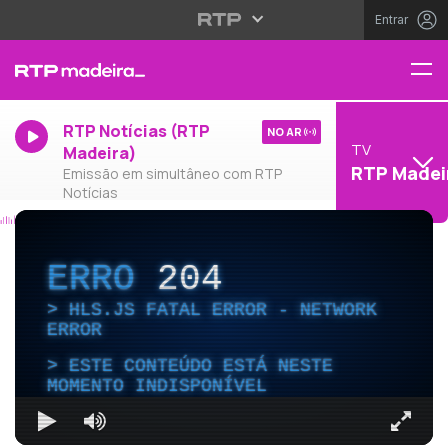
Entrar
RTP Notícias (RTP
NO AR
TV
Madeira)
RTP Madei
Emissão em simultâneo com RTP
Notícias
ERRO
204
HLS.JS FATAL ERROR - NETWORK
ERROR
ESTE CONTEÚDO ESTÁ NESTE
MOMENTO INDISPONÍVEL