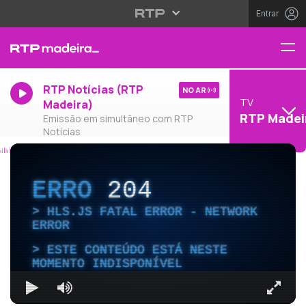
Entrar
RTP Notícias (RTP
NO AR
TV
Madeira)
RTP Madei
Emissão em simultâneo com RTP
Notícias
ERRO
204
HLS.JS FATAL ERROR - NETWORK
ERROR
ESTE CONTEÚDO ESTÁ NESTE
MOMENTO INDISPONÍVEL