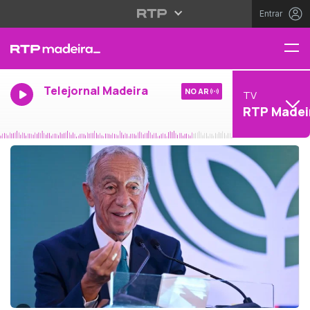
Entrar
Telejornal Madeira
NO AR
TV
RTP Madei