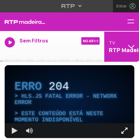
Entrar
Sem Filtros
NO AR
TV
RTP Madei
ERRO
204
HLS.JS FATAL ERROR - NETWORK
ERROR
ESTE CONTEÚDO ESTÁ NESTE
MOMENTO INDISPONÍVEL