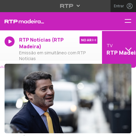
Entrar
RTP Notícias (RTP
NO AR
TV
Madeira)
RTP Madei
Emissão em simultâneo com RTP
Notícias