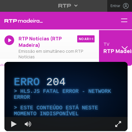
Entrar
RTP Notícias (RTP
NO AR
TV
Madeira)
RTP Madei
Emissão em simultâneo com RTP
Notícias
ERRO
204
HLS.JS FATAL ERROR - NETWORK
ERROR
ESTE CONTEÚDO ESTÁ NESTE
MOMENTO INDISPONÍVEL