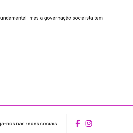
fundamental, mas a governação socialista tem
Aceder ao Fac
Aceder ao I
ga-nos nas redes sociais