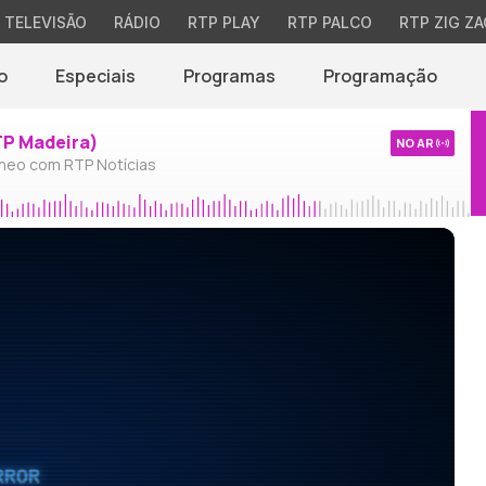
TELEVISÃO
RÁDIO
RTP PLAY
RTP PALCO
RTP ZIG ZA
o
Especiais
Programas
Programação
TP Madeira)
NO AR
neo com RTP Notícias
RROR