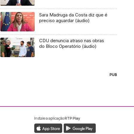
Sara Madruga da Costa diz que é
preciso aguardar (áudio)
CDU denuncia atraso nas obras
do Bloco Operatório (áudio)
PUB
Instale a aplicação
RTP Play
ebook da RTP Madeira
nstagram da RTP Madeira