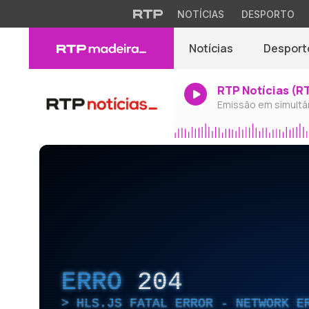
NOTÍCIAS
DESPORTO
Notícias
Desport
RTP Notícias (R
Emissão em simultâ
ERRO
204
HLS.JS FATAL ERROR - NETWORK E