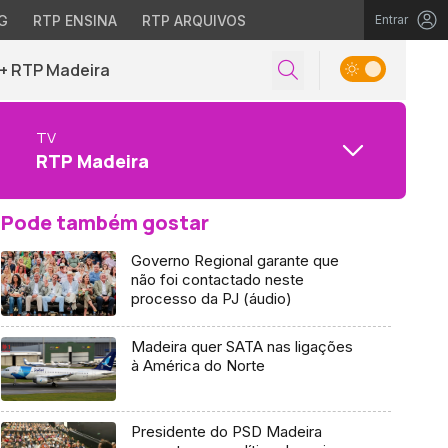
G
RTP ENSINA
RTP ARQUIVOS
Entrar
+ RTP Madeira
TV
RTP Madeira
Pode também gostar
Governo Regional garante que
não foi contactado neste
processo da PJ (áudio)
Madeira quer SATA nas ligações
à América do Norte
Presidente do PSD Madeira