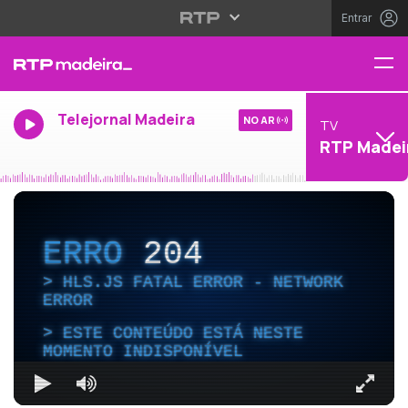
Entrar
Telejornal Madeira
NO AR
TV
RTP Madei
ERRO
204
HLS.JS FATAL ERROR - NETWORK
ERROR
ESTE CONTEÚDO ESTÁ NESTE
MOMENTO INDISPONÍVEL