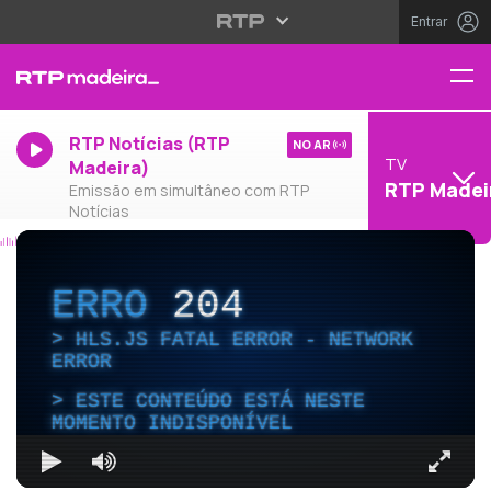
Entrar
RTP Notícias (RTP
NO AR
TV
Madeira)
RTP Madei
Emissão em simultâneo com RTP
Notícias
ERRO
204
HLS.JS FATAL ERROR - NETWORK
ERROR
ESTE CONTEÚDO ESTÁ NESTE
MOMENTO INDISPONÍVEL