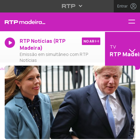
Entrar
RTP Notícias (RTP
NO AR
TV
Madeira)
RTP Madei
Emissão em simultâneo com RTP
Notícias