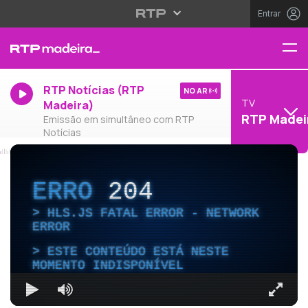
Entrar
RTP Notícias (RTP
NO AR
TV
Madeira)
RTP Madei
Emissão em simultâneo com RTP
Notícias
ERRO
204
HLS.JS FATAL ERROR - NETWORK
ERROR
ESTE CONTEÚDO ESTÁ NESTE
MOMENTO INDISPONÍVEL