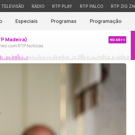
TELEVISÃO
RÁDIO
RTP PLAY
RTP PALCO
RTP ZIG ZA
o
Especiais
Programas
Programação
TP Madeira)
NO AR
neo com RTP Notícias