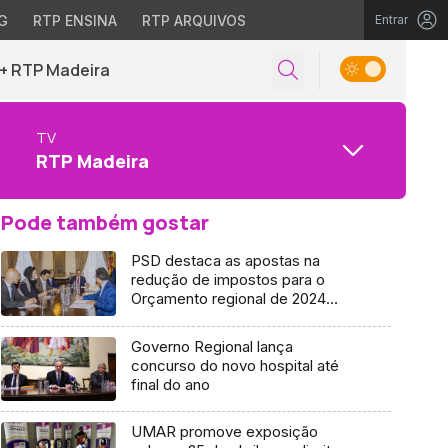
G
RTP ENSINA
RTP ARQUIVOS
Entrar
+ RTP Madeira
TV
RTP Madeira
Pode também gostar
PSD destaca as apostas na
redução de impostos para o
Orçamento regional de 2024
(áudio)
Governo Regional lança
concurso do novo hospital até
final do ano
UMAR promove exposição