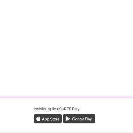
Instale a aplicação
RTP Play
ebook da RTP Madeira
nstagram da RTP Madeira