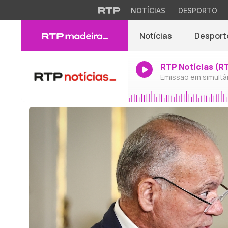
NOTÍCIAS
DESPORTO
Notícias
Desport
RTP Notícias (R
Emissão em simultâ