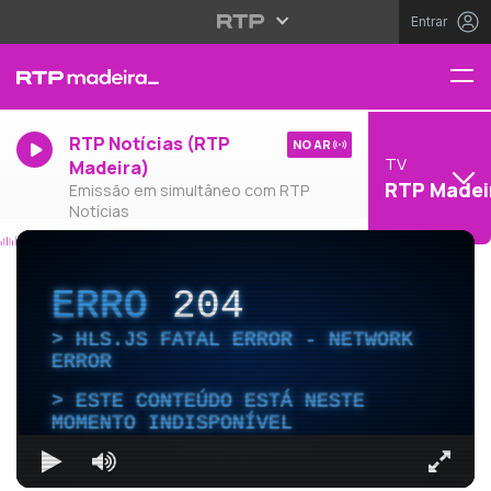
Entrar
RTP Notícias (RTP
NO AR
TV
Madeira)
RTP Madei
Emissão em simultâneo com RTP
Notícias
ERRO
204
HLS.JS FATAL ERROR - NETWORK
ERROR
ESTE CONTEÚDO ESTÁ NESTE
MOMENTO INDISPONÍVEL