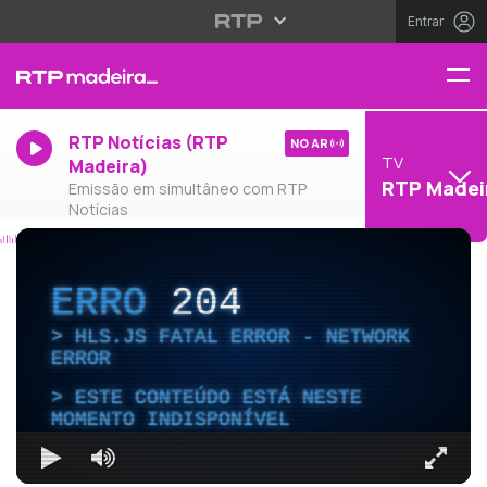
Entrar
RTP Notícias (RTP
NO AR
TV
Madeira)
RTP Madei
Emissão em simultâneo com RTP
Notícias
ERRO
204
HLS.JS FATAL ERROR - NETWORK
ERROR
ESTE CONTEÚDO ESTÁ NESTE
MOMENTO INDISPONÍVEL