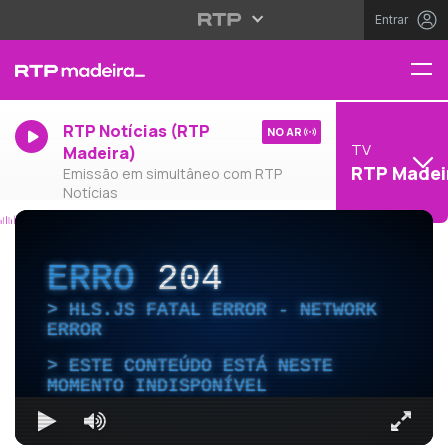
Entrar
RTP Notícias (RTP
NO AR
TV
Madeira)
RTP Madei
Emissão em simultâneo com RTP
Notícias
ERRO
204
HLS.JS FATAL ERROR - NETWORK
ERROR
ESTE CONTEÚDO ESTÁ NESTE
MOMENTO INDISPONÍVEL