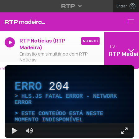
Entrar
RTP Notícias (RTP
NO AR
TV
Madeira)
RTP Madei
Emissão em simultâneo com RTP
Notícias
ERRO
204
HLS.JS FATAL ERROR - NETWORK
ERROR
ESTE CONTEÚDO ESTÁ NESTE
MOMENTO INDISPONÍVEL