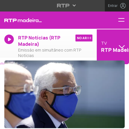
Entrar
RTP Notícias (RTP
NO AR
TV
Madeira)
RTP Madei
Emissão em simultâneo com RTP
Notícias