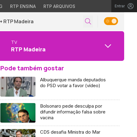
G
RTP ENSINA
RTP ARQUIVOS
Entrar
+ RTP Madeira
TV
RTP Madeira
Pode também gostar
Albuquerque manda deputados
do PSD votar a favor (vídeo)
Bolsonaro pede desculpa por
difundir informação falsa sobre
vacina
CDS desafia Ministra do Mar