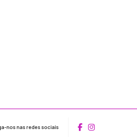
Aceder ao Fac
Aceder ao I
ga-nos nas redes sociais