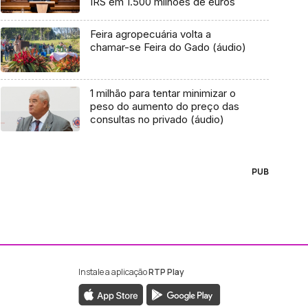
IRS em 1.500 milhões de euros
Feira agropecuária volta a
chamar-se Feira do Gado (áudio)
1 milhão para tentar minimizar o
peso do aumento do preço das
consultas no privado (áudio)
PUB
Instale a aplicação
RTP Play
ebook da RTP Madeira
nstagram da RTP Madeira