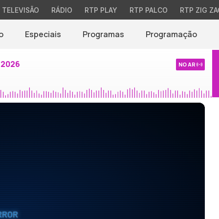
TELEVISÃO
RÁDIO
RTP PLAY
RTP PALCO
RTP ZIG ZA
o
Especiais
Programas
Programação
 2026
NO AR
RROR