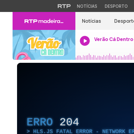
NOTÍCIAS
DESPORTO
Notícias
Desport
Verão Cá Dentro
ERRO
204
HLS.JS FATAL ERROR - NETWORK E