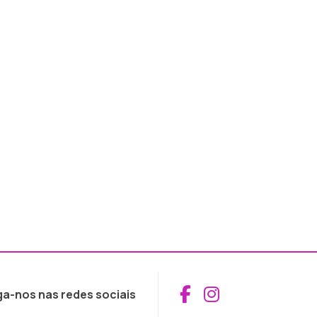
Aceder ao Fac
Aceder ao I
ga-nos nas redes sociais