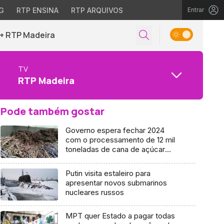
G
RTP ENSINA
RTP ARQUIVOS
Entrar
+ RTP Madeira
TV
RTP Madeira
Pode também gostar
Governo espera fechar 2024
com o processamento de 12 mil
toneladas de cana de açúcar
(áudio)
Putin visita estaleiro para
apresentar novos submarinos
nucleares russos
MPT quer Estado a pagar todas