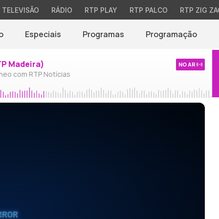
TELEVISÃO
RÁDIO
RTP PLAY
RTP PALCO
RTP ZIG ZA
o
Especiais
Programas
Programação
TP Madeira)
NO AR
neo com RTP Notícias
RROR