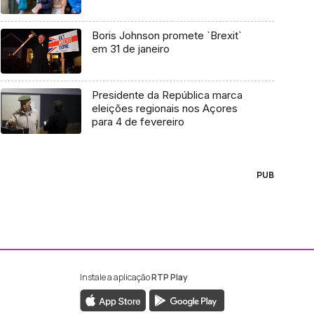
Boris Johnson promete `Brexit`
em 31 de janeiro
Presidente da República marca
eleições regionais nos Açores
para 4 de fevereiro
PUB
Instale a aplicação
RTP Play
ebook da RTP Madeira
nstagram da RTP Madeira