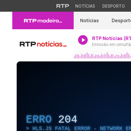
NOTÍCIAS
DESPORTO
Notícias
Desport
RTP Notícias (R
Emissão em simultâ
ERRO
204
HLS.JS FATAL ERROR - NETWORK E