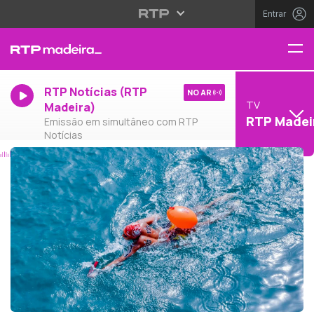
Entrar
RTP Notícias (RTP
NO AR
TV
Madeira)
RTP Madei
Emissão em simultâneo com RTP
Notícias