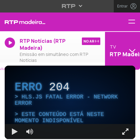
Entrar
RTP Notícias (RTP
NO AR
TV
Madeira)
RTP Madei
Emissão em simultâneo com RTP
Notícias
ERRO
204
HLS.JS FATAL ERROR - NETWORK
ERROR
ESTE CONTEÚDO ESTÁ NESTE
MOMENTO INDISPONÍVEL