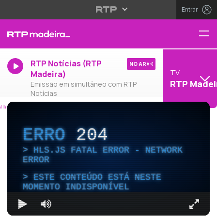
Entrar
RTP Notícias (RTP
NO AR
TV
Madeira)
RTP Madei
Emissão em simultâneo com RTP
Notícias
ERRO
204
HLS.JS FATAL ERROR - NETWORK
ERROR
ESTE CONTEÚDO ESTÁ NESTE
MOMENTO INDISPONÍVEL